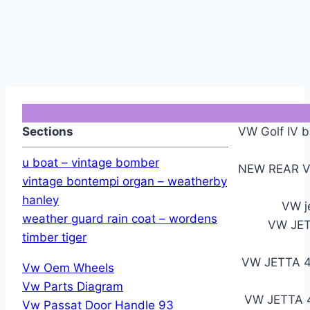
Sections
VW Golf IV 
u boat – vintage bomber
NEW REAR VW
vintage bontempi organ – weatherby
hanley
VW j
weather guard rain coat – wordens
VW JET
timber tiger
VW JETTA 
Vw Oem Wheels
Vw Parts Diagram
VW JETTA 
Vw Passat Door Handle 93