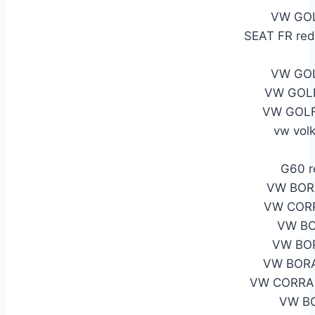
VW GOL
SEAT FR re
VW GOL
VW GOL
VW GOLF
vw vol
G60 r
VW BOR
VW CORR
VW BO
VW BOR
VW BORA
VW CORRA
VW BO