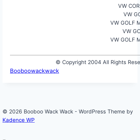
VW COR
VW GO
VW GOLF M
VW GO
VW GOLF M
© Copyright 2004 All Rights Re
Booboowackwack
© 2026 Booboo Wack Wack - WordPress Theme by
Kadence WP