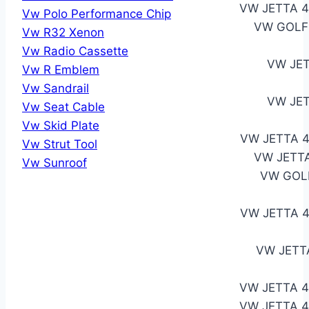
VW JETTA 4
Vw Polo Performance Chip
VW GOLF
Vw R32 Xenon
Vw Radio Cassette
VW JET
Vw R Emblem
Vw Sandrail
VW JET
Vw Seat Cable
Vw Skid Plate
VW JETTA 4
Vw Strut Tool
VW JETTA
Vw Sunroof
VW GOLF
VW JETTA 
VW JETT
VW JETTA 
VW JETTA 