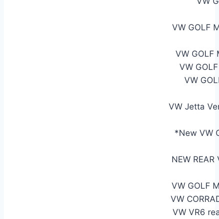
VW G
VW GOLF M
VW GOLF 
VW GOLF
VW GOLF
VW Jetta Ve
*New VW OE
NEW REAR 
VW GOLF M
VW CORRAD
VW VR6 re